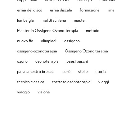
ernia del disco
ernia discale
formazione
lima
lombalgia
mal di schiena
master
Master in Ossigeno Ozono Terapia
metodo
nuova fio
olimpiadi
ossigeno
ossigeno-ozonoterapia
Ossigeno Ozono terapia
ozono
ozonoterapia
paesi baschi
pallacanestro brescia
perù
stelle
storia
tecnica classica
trattato ozonoterapia
viaggi
viaggio
visione