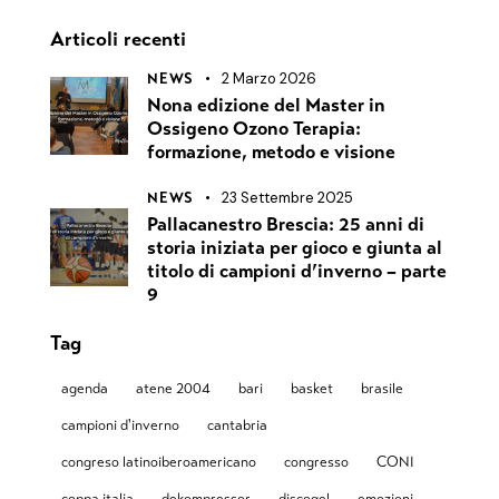
Articoli recenti
2 Marzo 2026
NEWS
Nona edizione del Master in
Ossigeno Ozono Terapia:
formazione, metodo e visione
23 Settembre 2025
NEWS
Pallacanestro Brescia: 25 anni di
storia iniziata per gioco e giunta al
titolo di campioni d’inverno – parte
9
Tag
agenda
atene 2004
bari
basket
brasile
campioni d'inverno
cantabria
congreso latinoiberoamericano
congresso
CONI
coppa italia
dekompressor
discogel
emozioni