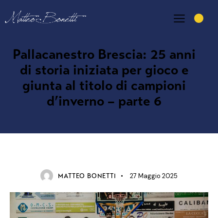
Pallacanestro Brescia: 25 anni
di storia iniziata per gioco e
giunta al titolo di campioni
d’inverno – parte 6
NEWS
27 Maggio 2025
MATTEO BONETTI