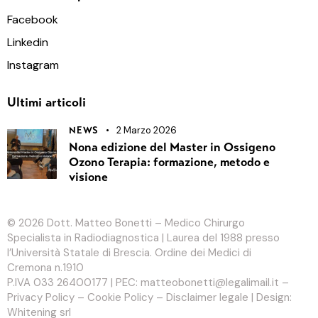
Facebook
Linkedin
Instagram
Ultimi articoli
2 Marzo 2026
NEWS
Nona edizione del Master in Ossigeno
Ozono Terapia: formazione, metodo e
visione
© 2026
Dott. Matteo Bonetti
– Medico Chirurgo
Specialista in Radiodiagnostica | Laurea del 1988 presso
l’Università Statale di Brescia. Ordine dei Medici di
Cremona n.1910
P.IVA 033 26400177 | PEC: matteobonetti@legalimail.it –
Privacy Policy
–
Cookie Policy
–
Disclaimer legale
| Design:
Whitening srl