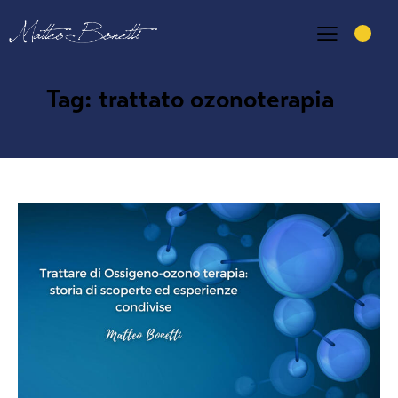
Tag: trattato ozonoterapia