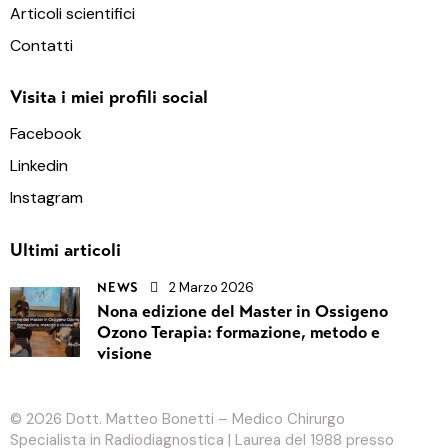
Articoli scientifici
Contatti
Visita i miei profili social
Facebook
Linkedin
Instagram
Ultimi articoli
2 Marzo 2026
NEWS
Nona edizione del Master in Ossigeno
Ozono Terapia: formazione, metodo e
visione
© 2026
Dott. Matteo Bonetti
– Medico Chirurgo
Specialista in Radiodiagnostica | Laurea del 1988 presso