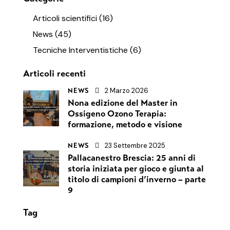
Articoli scientifici
(16)
News
(45)
Tecniche Interventistiche
(6)
Articoli recenti
2 Marzo 2026
NEWS
Nona edizione del Master in
Ossigeno Ozono Terapia:
formazione, metodo e visione
23 Settembre 2025
NEWS
Pallacanestro Brescia: 25 anni di
storia iniziata per gioco e giunta al
titolo di campioni d’inverno – parte
9
Tag