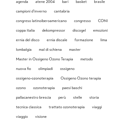
agenda
atene 2004
bari
basket
brasile
campioni d'inverno
cantabria
congreso latinoiberoamericano
congresso
CONI
coppa italia
dekompressor
discogel
emozioni
ernia del disco
ernia discale
formazione
lima
lombalgia
mal di schiena
master
Master in Ossigeno Ozono Terapia
metodo
nuova fio
olimpiadi
ossigeno
ossigeno-ozonoterapia
Ossigeno Ozono terapia
ozono
ozonoterapia
paesi baschi
pallacanestro brescia
perù
stelle
storia
tecnica classica
trattato ozonoterapia
viaggi
viaggio
visione