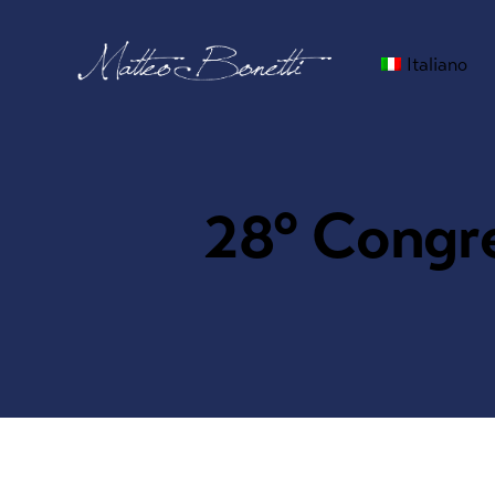
Italiano
28° Congr