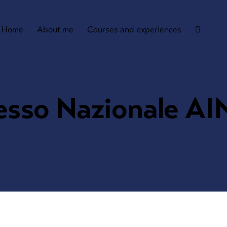
Home
About me
Courses and experiences
esso Nazionale AI